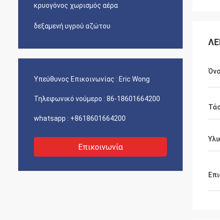
κρυογόνος χωρισμός αέρα
δεξαμενή υγρού αζώτου
ΛΕ
Όν
Υπεύθυνος Επικοινωνίας :
Eric Wong
Τηλεφωνικό νούμερο :
86-18601664200
Τά
whatsapp :
+8618601664200
Υλι
Επικοινωνία
Επι