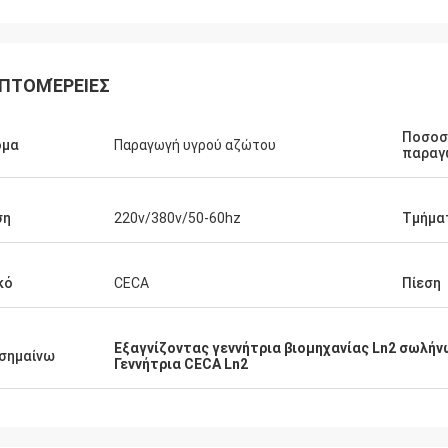
ΠΤΟΜΈΡΕΙΕΣ
Ποσοσ
ομα
Παραγωγή υγρού αζώτου
παραγ
ση
220v/380v/50-60hz
Τμήμα
κό
CECA
Πίεση
Εξαγνίζοντας γεννήτρια βιομηχανίας Ln2 σωλήν
σημαίνω
Γεννήτρια CECA Ln2