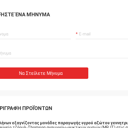
ΉΣΤΕ ΈΝΑ ΜΉΝΥΜΑ
Να Στείλετε Μήνυμα
ΡΙΓΡΑΦΉ ΠΡΟΪΌΝΤΩΝ
ήνων εξαγνίζοντας μονάδες παραγωγής υγρού αζώτου γεννητρ
ψυγείο τζάουλ-Thomson αναμιγνύω-ψυκτικών ουσιών (MRJT) στις σε