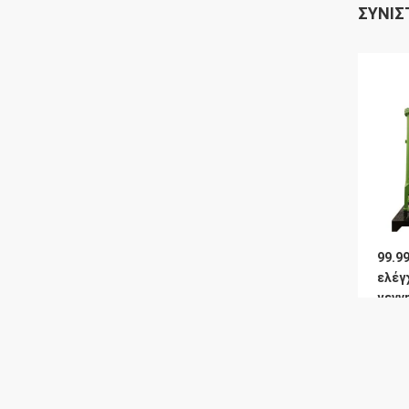
ΣΥΝΙΣ
99.9
ελέγ
γενν
αζώ