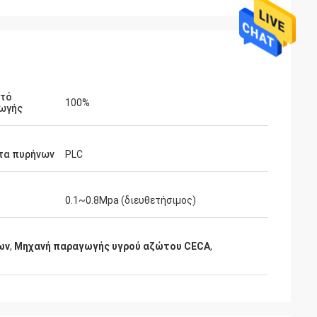
τό
100%
ωγής
τα πυρήνων
PLC
0.1~0.8Mpa (διευθετήσιμος)
ων
,
Μηχανή παραγωγής υγρού αζώτου CECA
,