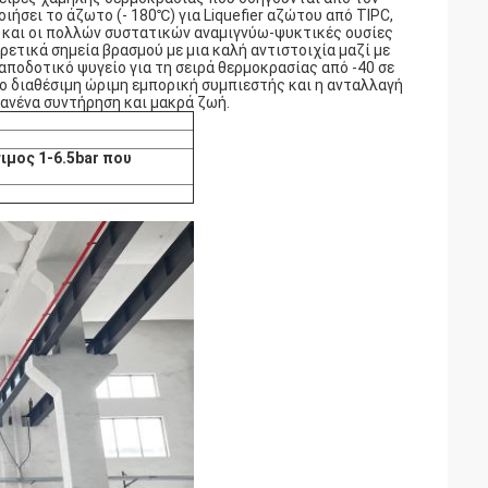
ήσει το άζωτο (- 180℃) για Liquefier αζώτου από TIPC,
 και οι πολλών συστατικών αναμιγνύω-ψυκτικές ουσίες
τικά σημεία βρασμού με μια καλή αντιστοιχία μαζί με
αποδοτικό ψυγείο για τη σειρά θερμοκρασίας από -40 σε
 ο διαθέσιμη ώριμη εμπορική συμπιεστής και η ανταλλαγή
ανένα συντήρηση και μακρά ζωή.
ιμος 1-6.5bar που