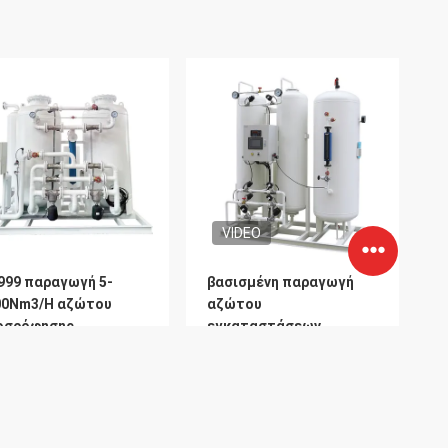
VIDEO
999 παραγωγή 5-
βασισμένη παραγωγή
00Nm3/H αζώτου
αζώτου
οσρόφησης
εγκαταστάσεων
λάντευσης πίεσης
αζώτου 96% 97% στη
PSA από το σύστημα
Καλύτερη Τιμή
Καλύτερη Τιμή
PSA