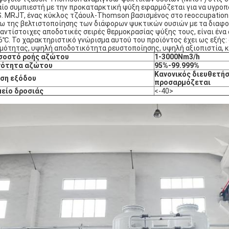
αίο συμπιεστή με την προκαταρκτική ψύξη εφαρμόζεται για να υγροποι
. MRJT, ένας κύκλος τζάουλ-Thomson βασισμένος στο reoccupation
ω της βελτιστοποίησης των διάφορων ψυκτικών ουσιών με τα διαφορε
 αντίστοιχες αποδοτικές σειρές θερμοκρασίας ψύξης τους, είναι ένα 
6℃. Το χαρακτηριστικό γνώρισμα αυτού του προϊόντος έχει ως εξής:
μότητας, υψηλή αποδοτικότητα ρευστοποίησης, υψηλή αξιοπιστία, κ
σοστό ροής αζώτου
1-3000Nm3/h
νότητα αζώτου
95%-99.999%
Κανονικός διευθετήσ
εση εξόδου
προσαρμόζεται
μείο δροσιάς
<-40>