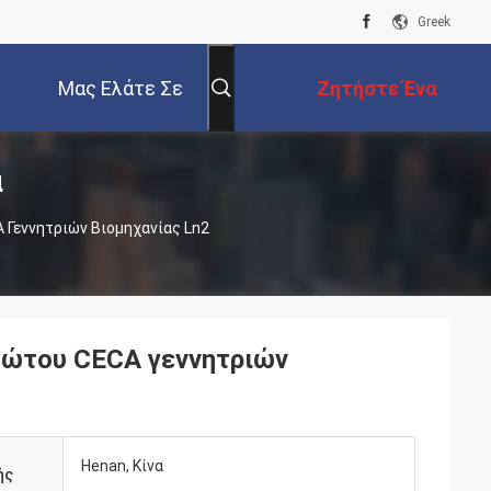
Greek
Μας Ελάτε Σε
Ζητήστε Ένα
α
Επαφή Με
Απόσπασμα
 Γεννητριών Βιομηχανίας Ln2
ζώτου CECA γεννητριών
Henan, Κίνα
ής