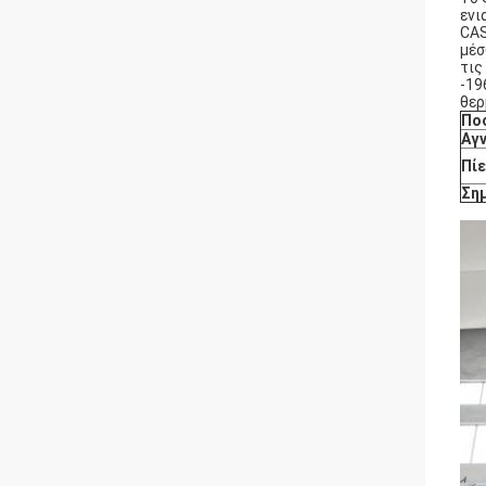
ενι
CAS
μέσ
τις
-19
θερ
Πο
Αγ
Πί
Ση