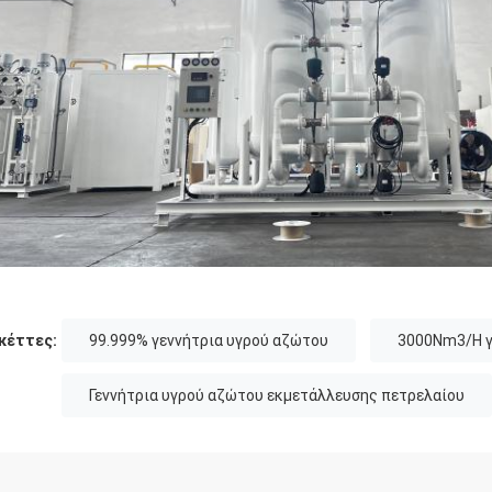
κέττες:
99.999% γεννήτρια υγρού αζώτου
3000Nm3/H γ
Γεννήτρια υγρού αζώτου εκμετάλλευσης πετρελαίου