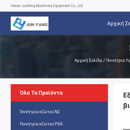
Henan Junfang Machinery Equipment Co., Ltd
Αρχική Σ
Αρχική Σελίδα
/
Γεννήτρια Υ
Όλα Τα Προϊόντα
Ε
β
Γεννήτρια αζώτου Ν2
Γεννήτρια αζώτου PSA