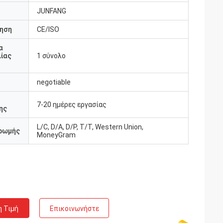
JUNFANG
ηση
CE/ISO
α
ίας
1 σύνολο
negotiable
7-20 ημέρες εργασίας
ης
L/C, D/A, D/P, T/T, Western Union,
ρωμής
MoneyGram
η Τιμή
Επικοινωνήστε