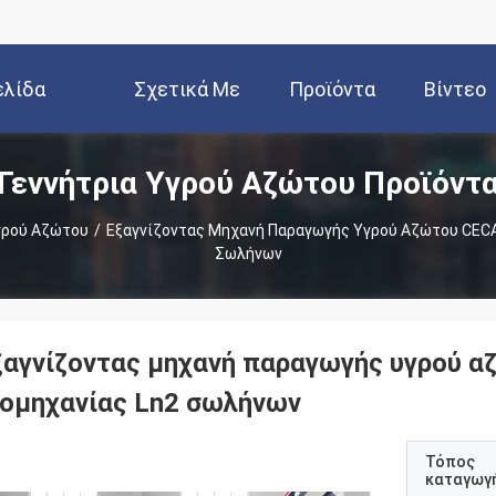
ελίδα
Σχετικά Με
Προϊόντα
Βίντεο
Γεννήτρια Υγρού Αζώτου Προϊόντ
Εμάς
γρού Αζώτου
/
Εξαγνίζοντας Μηχανή Παραγωγής Υγρού Αζώτου CECA
Σωλήνων
ξαγνίζοντας μηχανή παραγωγής υγρού α
ιομηχανίας Ln2 σωλήνων
Τόπος
καταγωγ