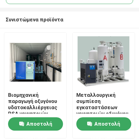
Συνιστώμενα προϊόντα
Βιομηχανική
Μεταλλουργική
Αρχική Σελίδα
παραγωγή οξυγόνου
συμπίεση
υδατοκαλλιέργειας
εγκαταστάσεων
PSA γεννητριών
γεννητριών οξυγόνου
Προϊόντα
οξυγόνου συμπίεσης
60m3/H βιομηχανική
Αποστολή
Αποστολή
ερώτησης
ερώτησης
Βίντεο