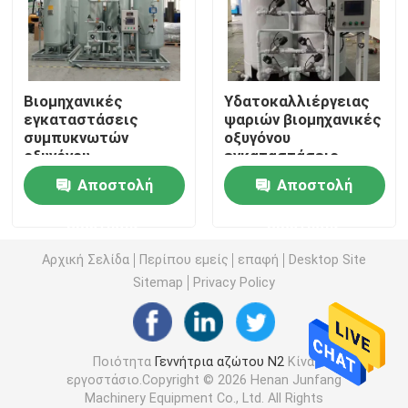
Γεννήτρια αερίου αζώτου
Βιομηχανικές
Υδατοκαλλιέργειας
Βιομηχανική γεννήτρια οξυγόνου
εγκαταστάσεις
ψαριών βιομηχανικές
συμπυκνωτών
οξυγόνου
οξυγόνου
εγκαταστάσεις
γεννήτρια υγρού αζώτου
συστημάτων
οξυγόνου γεννητριών
Αποστολή
Αποστολή
γεννητριών PSA
93% κινητές
οξυγόνου οροπέδιων
Σύστημα γεννητριών οξυγόνου
ερώτησης
ερώτησης
Αρχική Σελίδα
Περίπου εμείς
επαφή
Desktop Site
Ιατρική γεννήτρια οξυγόνου
Sitemap
Privacy Policy
Μονάδα καθαρισμού αερίου
Ποιότητα
Γεννήτρια αζώτου Ν2
Κίνα
εργοστάσιο.Copyright © 2026 Henan Junfang
Κινητή γεννήτρια αζώτου
Machinery Equipment Co., Ltd. All Rights