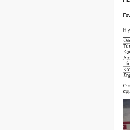
Γε
Η γ
Ον
Τύ
Κα
Αρ
Πί
Κα
Ση
Ο σ
αμμ