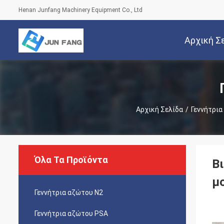
Henan Junfang Machinery Equipment Co., Ltd
Αρχική Σ
Αρχική Σελίδα
/
Γεννήτρια
Όλα Τα Προϊόντα
Β
μ
Γεννήτρια αζώτου Ν2
Γεννήτρια αζώτου PSA