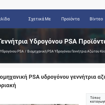
ελίδα
Σχετικά Με
Προϊόντα
Βίντεο
Εμάς
Γεννήτρια Υδρογόνου PSA Προϊόντ
 Υδρογόνου PSA
/
Βιομηχανική PSA Υδρογόνου Γεννήτρια Αζώτου Κό
ιομηχανική PSA υδρογόνου γεννήτρια α
οριακή
Τόπος
καταγωγ