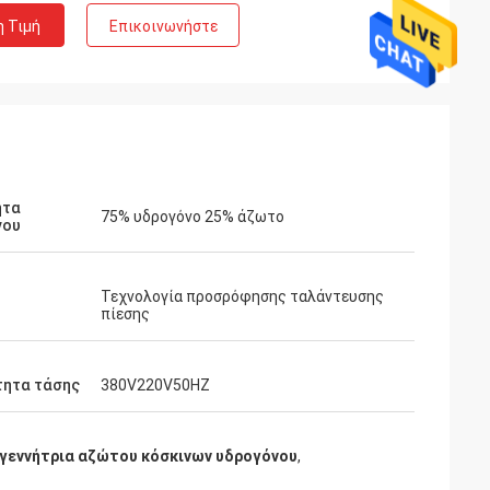
η Τιμή
Επικοινωνήστε
ητα
75% υδρογόνο 25% άζωτο
νου
Τεχνολογία προσρόφησης ταλάντευσης
πίεσης
τητα τάσης
380V220V50HZ
γεννήτρια αζώτου κόσκινων υδρογόνου
,