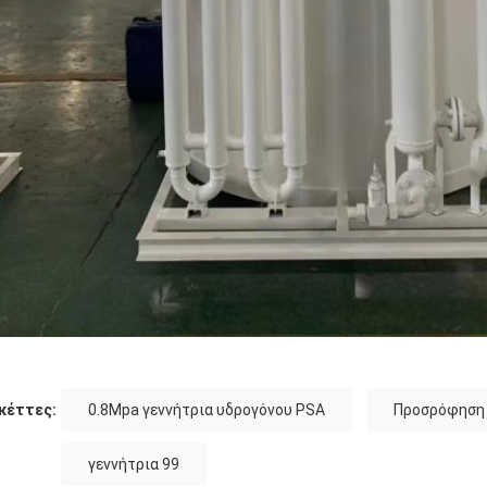
κέττες:
0.8Mpa γεννήτρια υδρογόνου PSA
Προσρόφηση 
γεννήτρια 99