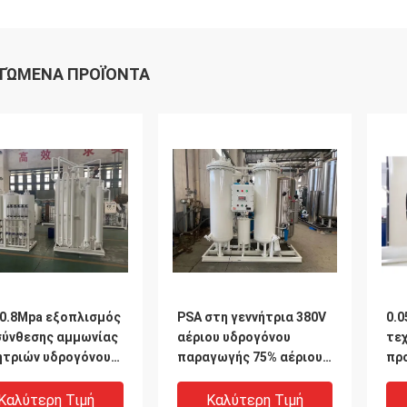
ΤΏΜΕΝΑ ΠΡΟΪΌΝΤΑ
-0.8Mpa εξοπλισμός
PSA στη γεννήτρια 380V
0.0
ύνθεσης αμμωνίας
αέριου υδρογόνου
τε
ητριών υδρογόνου
παραγωγής 75% αέριου
πρ
υδρογόνου
τα
γε
Καλύτερη Τιμή
Καλύτερη Τιμή