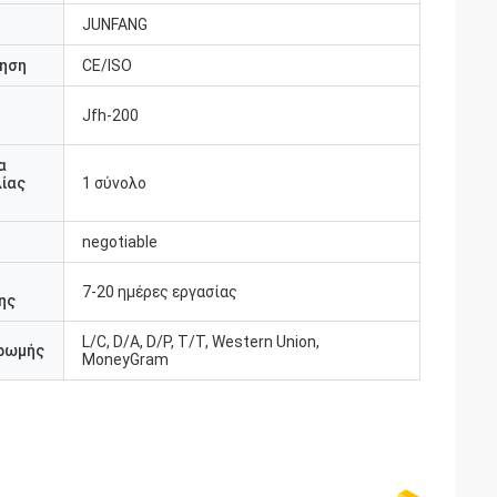
JUNFANG
ηση
CE/ISO
Jfh-200
υ
α
ίας
1 σύνολο
negotiable
7-20 ημέρες εργασίας
ης
L/C, D/A, D/P, T/T, Western Union,
ρωμής
MoneyGram