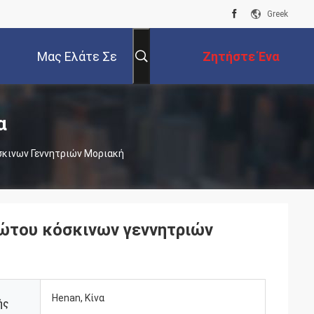
Greek
Μας Ελάτε Σε
Ζητήστε Ένα
Επαφή Με
Απόσπασμα
α
σκινων Γεννητριών Μοριακή
ζώτου κόσκινων γεννητριών
Henan, Κίνα
ής