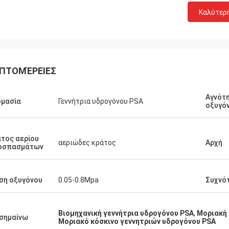
Καλύτερ
ΠΤΟΜΈΡΕΙΕΣ
Αγνότ
ομασία
Γεννήτρια υδρογόνου PSA
οξυγό
τος αερίου
αεριώδες κράτος
Αρχή
οσπασμάτων
ση οξυγόνου
0.05-0.8Mpa
Συχνό
Βιομηχανική γεννήτρια υδρογόνου PSA
,
Μοριακή 
σημαίνω
Μοριακό κόσκινο γεννητριών υδρογόνου PSA