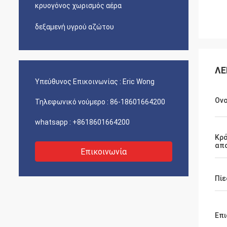
κρυογόνος χωρισμός αέρα
δεξαμενή υγρού αζώτου
ΛΕ
Υπεύθυνος Επικοινωνίας :
Eric Wong
Ον
Τηλεφωνικό νούμερο :
86-18601664200
whatsapp :
+8618601664200
Κρά
απ
Επικοινωνία
Πίε
Επι