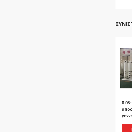
ΣΥΝΙΣ
0.05
αποσ
γενν
PSA