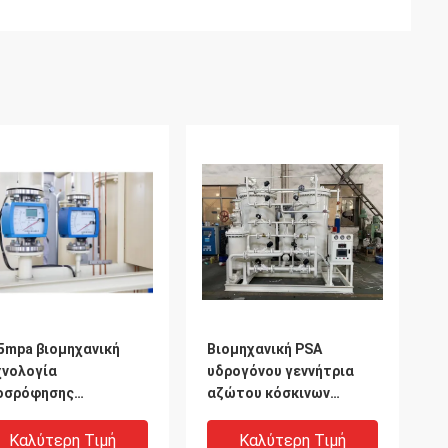
5mpa βιομηχανική
Βιομηχανική PSA
χνολογία
υδρογόνου γεννήτρια
οσρόφησης
αζώτου κόσκινων
λάντευσης πίεσης
γεννητριών μοριακή
ννητριών υδρογόνου
Καλύτερη Τιμή
Καλύτερη Τιμή