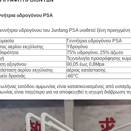
ννήτρια υδρογόνου PSA
εννήτρια υδρογόνου του Junfang PSA υιοθετεί ξένη προηγμένη 
ομασία
Γεννήτρια υδρογόνου PSA
πος αερίου εκχύλισης
Υδρογόνο
θαρότητα
75% υδρογόνο, 25% άζωτο
χή
Τεχνολογία προσρόφησης κυμα
εση οξυγόνου
00,05 έως 0,8Mpa
τάσταση αερίου εκχύλισης
αέριας κατάστασης
μείο δροσιάς
-60°C
ωλήνας εισόδου αμμωνίας είναι κατασκευασμένος από εισαγόμ
ωνίας είναι παχύτερο για να αποφευχθεί η ισχυρή διάβρωση τ