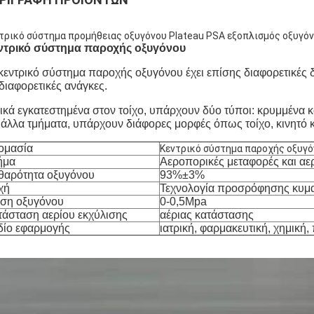
τρικό σύστημα προμήθειας οξυγόνου Plateau PSA εξοπλισμός οξυγό
ντρικό σύστημα παροχής οξυγόνου
κεντρικό σύστημα παροχής οξυγόνου έχει επίσης διαφορετικές 
 διαφορετικές ανάγκες.
ικά εγκατεστημένα στον τοίχο, υπάρχουν δύο τύποι: κρυμμένα κ
 άλλα τμήματα, υπάρχουν διάφορες μορφές όπως τοίχο, κινητό κ
ομασία
Κεντρικό σύστημα παροχής οξυγό
ήμα
Αεροπορικές μεταφορές και α
θαρότητα οξυγόνου
93%±3%
χή
Τεχνολογία προσρόφησης κυμα
εση οξυγόνου
0-0,5Mpa
τάσταση αερίου εκχύλισης
αέριας κατάστασης
δίο εφαρμογής
ιατρική, φαρμακευτική, χημική,