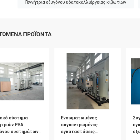
Γεννήτρια οξυγόνου υδατοκαλλιέργειας κιβωτίων
ΤΏΜΕΝΑ ΠΡΟΪΌΝΤΑ
ακό σύστημα
Ενσωματωμένες
Συ
ητριών PSA
συγκεντρωμένες
εγ
όνου συστημάτων
εγκαταστάσεις
οξ
pa παροχής
προσρόφησης
τα