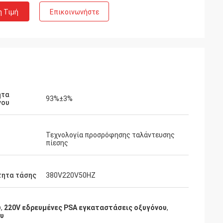
η Τιμή
Επικοινωνήστε
ητα
93%±3%
νου
Τεχνολογία προσρόφησης ταλάντευσης
πίεσης
τητα τάσης
380V220V50HZ
υ
,
220V εδρευμένες PSA εγκαταστάσεις οξυγόνου
,
ου