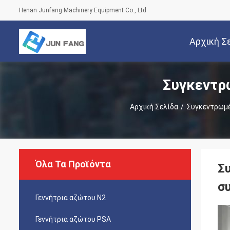
Henan Junfang Machinery Equipment Co., Ltd
Αρχική Σ
Συγκεντρ
Αρχική Σελίδα
/
Συγκεντρωμέ
Όλα Τα Προϊόντα
Σ
σ
Γεννήτρια αζώτου Ν2
Γεννήτρια αζώτου PSA