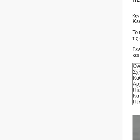
Κεν
Κε
Το 
τις
Γεν
και
Ον
Σχ
Κα
Αρ
Πί
Κα
Πε