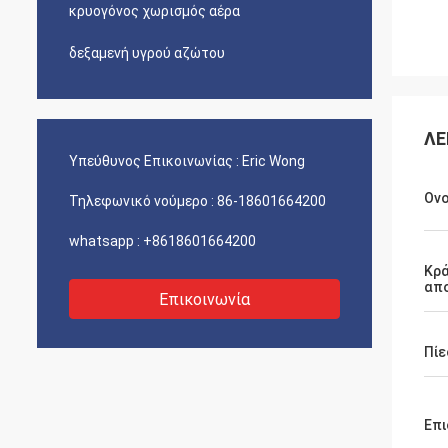
κρυογόνος χωρισμός αέρα
δεξαμενή υγρού αζώτου
ΛΕ
Υπεύθυνος Επικοινωνίας :
Eric Wong
Ον
Τηλεφωνικό νούμερο :
86-18601664200
whatsapp :
+8618601664200
Κρά
απ
Επικοινωνία
Πίε
Επι