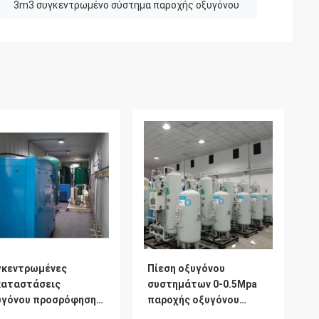
3m3 συγκεντρωμένο σύστημα παροχής οξυγόνου
γκεντρωμένες
Πίεση οξυγόνου
καταστάσεις
συστημάτων 0-0.5Mpa
υγόνου προσρόφησης
παροχής οξυγόνου
λάντευσης πίεσης
νοσοκομείων