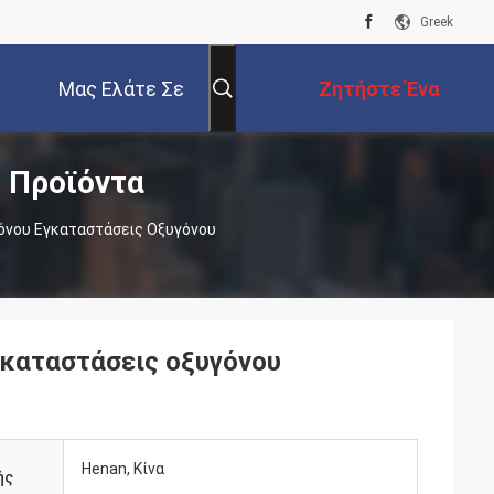
Greek
Μας Ελάτε Σε
Ζητήστε Ένα
 Προϊόντα
Επαφή Με
Απόσπασμα
όνου Εγκαταστάσεις Οξυγόνου
καταστάσεις οξυγόνου
Henan, Κίνα
ής