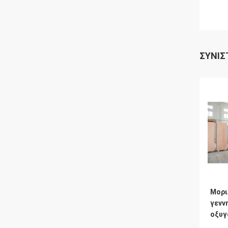
ΣΥΝΙΣ
Μορι
γενν
οξυγ
0.5M