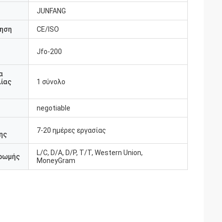
JUNFANG
ηση
CE/ISO
Jfo-200
υ
α
ίας
1 σύνολο
negotiable
7-20 ημέρες εργασίας
ης
L/C, D/A, D/P, T/T, Western Union,
ρωμής
MoneyGram