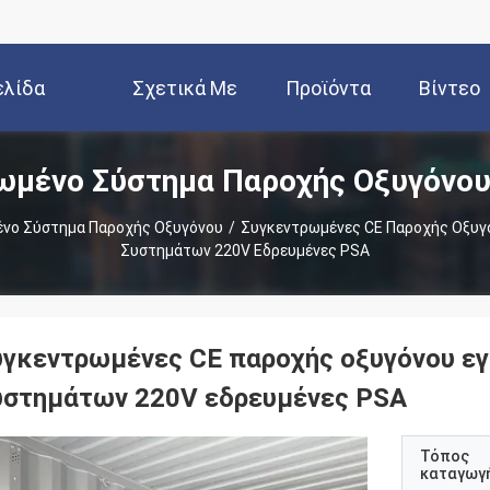
ελίδα
Σχετικά Με
Προϊόντα
Βίντεο
ωμένο Σύστημα Παροχής Οξυγόνου
Εμάς
νο Σύστημα Παροχής Οξυγόνου
/
Συγκεντρωμένες CE Παροχής Οξυγ
Συστημάτων 220V Εδρευμένες PSA
υγκεντρωμένες CE παροχής οξυγόνου εγ
υστημάτων 220V εδρευμένες PSA
Τόπος
καταγωγ