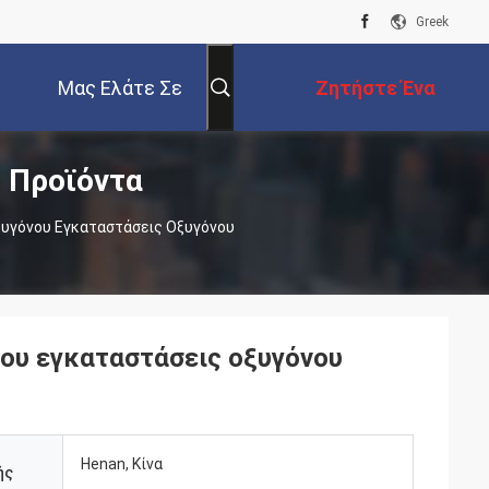
Greek
Μας Ελάτε Σε
Ζητήστε Ένα
 Προϊόντα
Επαφή Με
Απόσπασμα
υγόνου Εγκαταστάσεις Οξυγόνου
ου εγκαταστάσεις οξυγόνου
Henan, Κίνα
ής