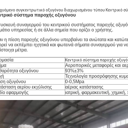
χυόμενο συγκεντρωτικό οξυγόνου διαχωρισμένου τύπου Κεντρικό σ
ντρικό σύστημα παροχής οξυγόνου
υσκευή συναγερμού του κεντρικού συστήματος παροχής οξυγόν
άτιο υπηρεσίας ή σε άλλα σημεία που ορίζει ο χρήστης.
ν η πίεση παροχής οξυγόνου υπερβαίνει τα ανώτατα και κατώτ
ρεί να εκπέμπει ηχητικά και φωτεινά σήματα συναγερμού για να
ίστοιχα μέτρα.
ομασία
Κεντρικό σύστημα παροχής οξυγό
ήμα
Αεροπορικές μεταφορές και α
θαρότητα οξυγόνου
93%±3%
χή
Τεχνολογία προσρόφησης κυμα
εση οξυγόνου
0-0,5Mpa
τάσταση αερίου εκχύλισης
αέριας κατάστασης
δίο εφαρμογής
ιατρική, φαρμακευτική, χημική,