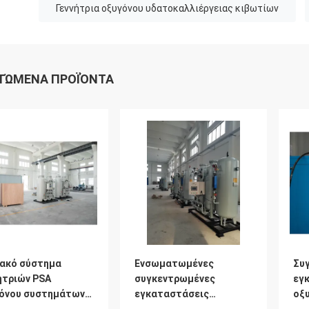
Γεννήτρια οξυγόνου υδατοκαλλιέργειας κιβωτίων
ΤΏΜΕΝΑ ΠΡΟΪΌΝΤΑ
ακό σύστημα
Ενσωματωμένες
Συ
ητριών PSA
συγκεντρωμένες
εγ
όνου συστημάτων
εγκαταστάσεις
οξ