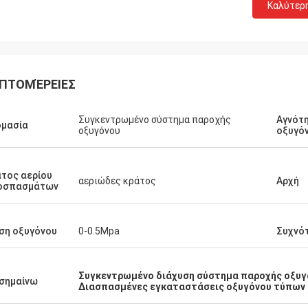
Καλύτερ
ΠΤΟΜΈΡΕΙΕΣ
Συγκεντρωμένο σύστημα παροχής
Αγνότ
ομασία
οξυγόνου
οξυγό
τος αερίου
αεριώδες κράτος
Αρχή
οσπασμάτων
ση οξυγόνου
0-0.5Mpa
Συχνό
Συγκεντρωμένο διάχυση σύστημα παροχής οξυγ
σημαίνω
Διασπασμένες εγκαταστάσεις οξυγόνου τύπων