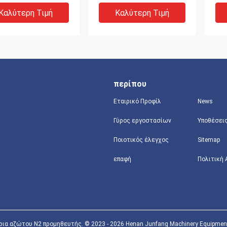
pa παροχής
προσρόφησης
τα
όνου κόσκινων
ταλάντευσης πίεσης
συ
Καλύτερη Τιμή
Καλύτερη Τιμή
συστημάτων παροχής
πα
οξυγόνου
περίπου
Εταιρικό Προφίλ
News
Γύρος εργοστασίων
Υποθέσει
Ποιοτικός έλεγχος
Sitemap
0m3 συγκεντρωμένη
Συγκεντρωμένες
Συ
επαφή
Πολιτική
σρόφηση
διάχυση παροχής
πα
ντευσης πίεσης
οξυγόνου
εγ
ημάτων παροχής
εγκαταστάσεις
οξ
όνου
οξυγόνου τύπων PSA
22
Καλύτερη Τιμή
Καλύτερη Τιμή
συστημάτων
διασπασμένες
ια αζώτου Ν2 προμηθευτής. © 2023 - 2026 Henan Junfang Machinery Equipment Co