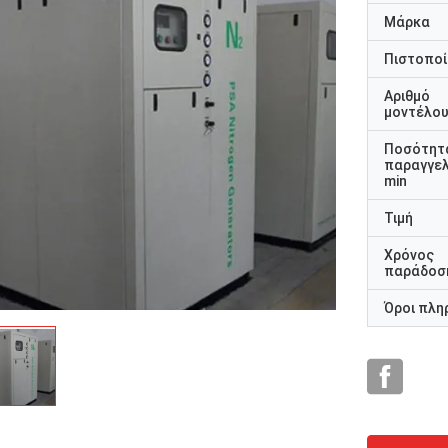
Μάρκα
Πιστοποί
Αριθμό
μοντέλο
Ποσότητ
παραγγελ
min
Τιμή
Χρόνος
παράδοσ
Όροι πλη