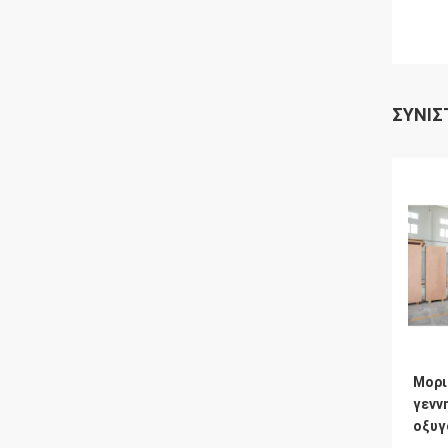
ΣΥΝΙΣ
Μορι
γενν
οξυγ