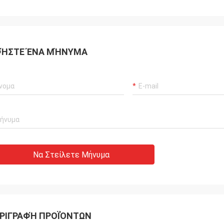
ΉΣΤΕ ΈΝΑ ΜΉΝΥΜΑ
Να Στείλετε Μήνυμα
ΡΙΓΡΑΦΉ ΠΡΟΪΌΝΤΩΝ