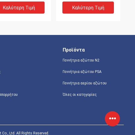
λάντευσης πίεσης
νοσοκομείων
στημάτων 93%
οροπέδιων
Καλύτερη Τιμή
Καλύτερη Τιμή
ροχής οξυγόνου
Προϊόντα
Γεννήτρια αζώτου Ν2
ς
Γεννήτρια αζώτου PSA
Γεννήτρια αερίου αζώτου
γκεντρωμένες CE
Διάχυτο συγκεντρωμένο
 Απορρήτου
Όλες οι κατηγορίες
ροχής οξυγόνου
σύστημα 0,5 παροχής
καταστάσεις
οξυγόνου γεννήτρια Ο2
υγόνου συστημάτων
MPA PSA
0V εδρευμένες PSA
Καλύτερη Τιμή
Καλύτερη Τιμή
., Ltd. All Rights Reserved.