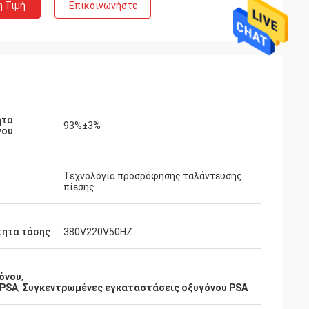
η Τιμή
Επικοινωνήστε
ητα
93%±3%
νου
Τεχνολογία προσρόφησης ταλάντευσης
πίεσης
τητα τάσης
380V220V50HZ
όνου
,
 PSA
,
Συγκεντρωμένες εγκαταστάσεις οξυγόνου PSA