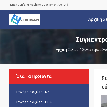
Henan Junfang Machinery Equipment Co., Ltd
Αρχική Σ
Συγκεντρ
Αρχική Σελίδα
/
Συγκεντρωμένο
Όλα Τα Προϊόντα
Σ
τ
Γεννήτρια αζώτου Ν2
Γεννήτρια αζώτου PSA