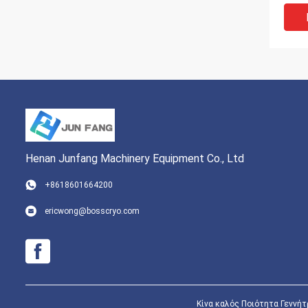
0.5M
οξυγ
Henan Junfang Machinery Equipment Co., Ltd
+8618601664200
3-20
ericwong@bosscryo.com
προ
ταλά
συστ
οξυγ
Κίνα καλός Ποιότητα Γεννήτρ