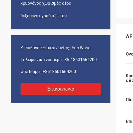
κρυογόνος χωρισμός αέρα
δεξαμενή υγρού αζώτου
ΛΕ
Υπεύθυνος Επικοινωνίας :
Eric Wong
Ον
Τηλεφωνικό νούμερο :
86-18601664200
whatsapp :
+8618601664200
Κρά
απ
Επικοινωνία
Πίε
Επι