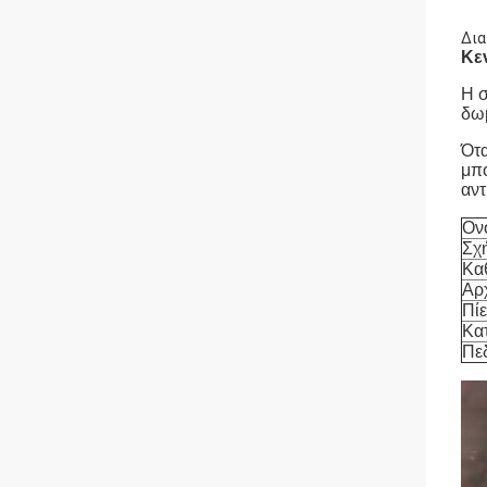
Δια
Κε
Η σ
δωμ
Ότα
μπο
αντ
Ον
Σχ
Κα
Αρ
Πί
Κα
Πε