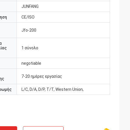
JUNFANG
ηση
CE/ISO
Jfo-200
υ
α
ίας
1 σύνολο
negotiable
7-20 ημέρες εργασίας
ης
ρωμής
L/C, D/A, D/P, T/T, Western Union,